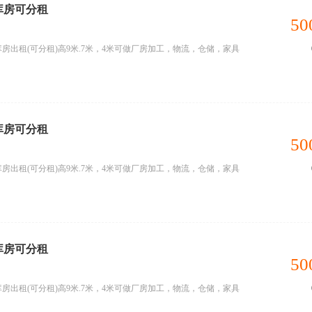
厂库房可分租
50
库房出租(可分租)高9米.7米，4米可做厂房加工，物流，仓储，家具
厂库房可分租
50
库房出租(可分租)高9米.7米，4米可做厂房加工，物流，仓储，家具
厂库房可分租
50
库房出租(可分租)高9米.7米，4米可做厂房加工，物流，仓储，家具