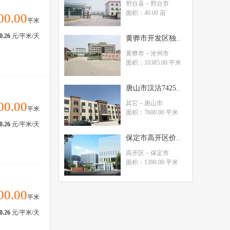
邢台县
－邢台市
面积：40.00 亩
00.00
平米
0.26
元/平米/天
黄骅市开发区独..
黄骅市
－沧州市
面积：10385.00 平米
唐山市汉沽7425..
00.00
其它
－唐山市
平米
面积：7600.00 平米
0.26
元/平米/天
保定市高开区价..
高开区
－保定市
面积：1390.00 平米
00.00
平米
0.26
元/平米/天