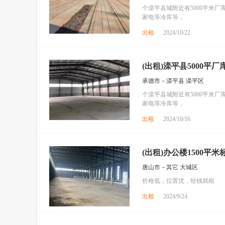
个滦平县城附近有5000平米厂
家电等冷库等，
出租
2024/10/22
(出租)滦平县5000平
承德市－滦平县 滦平区
个滦平县城附近有5000平米厂
家电等冷库等，
出租
2024/10/16
(出租)办公楼1500平米标
唐山市－其它 大城区
价格低，位置优，给钱就租
出租
2024/9/24