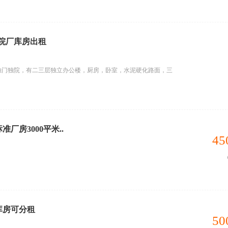
院厂库房出租
平独门独院，有二三层独立办公楼，厨房，卧室，水泥硬化路面，三
准厂房3000平米..
45
厂库房可分租
50