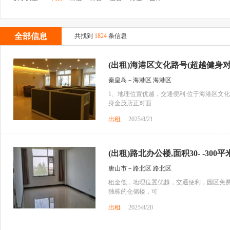
全部信息
共找到
1824
条信息
(出租)海港区文化路号(超越健身对
秦皇岛－海港区 海港区
1、地理位置优越，交通便利:位于海港区文化
身金茂店正对面...
出租
2025/8/21
(出租)路北办公楼,面积30- -300平米
唐山市－路北区 路北区
租金低，地理位置优越，交通便利，园区免费
独栋的仓储楼，可
出租
2025/8/20