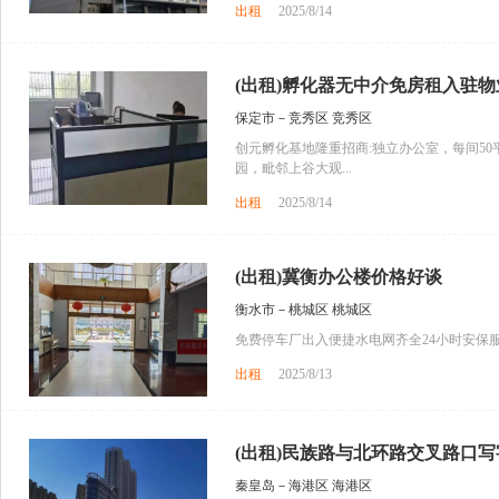
出租
2025/8/14
(出租)孵化器无中介免房租入驻物业
保定市－竞秀区 竞秀区
创元孵化基地隆重招商:独立办公室，每间5
园，毗邻上谷大观...
出租
2025/8/14
(出租)冀衡办公楼价格好谈
衡水市－桃城区 桃城区
免费停车厂出入便捷水电网齐全24小时安保
出租
2025/8/13
(出租)民族路与北环路交叉路口写字
秦皇岛－海港区 海港区