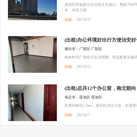
海港区民族路与北环路交叉路口，整栋7000
米，停车方便，
出租
2025/8/12
(出租)办公环境好出行方便治安好干
廊坊市－广阳区 广阳区
格林时代广场经济生活商圈。周边配套设施齐
出租
2025/8/11
(出租)总共12个办公室，南北朝向，
保定市－莲池区 莲池区
距离高铁站2.5km，紧邻白洋淀大道，交通便
出租
2025/8/7