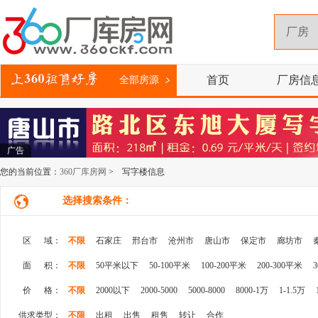
首页
厂房信
全部房源
广告
您的当前位置：
360厂库房网
> 写字楼信息
选择搜索条件：
区 域：
不限
石家庄
邢台市
沧州市
唐山市
保定市
廊坊市
面 积：
不限
50平米以下
50-100平米
100-200平米
200-300平米
价 格：
不限
2000以下
2000-5000
5000-8000
8000-1万
1-1.5万
供求类型：
不限
出租
出售
租售
转让
合作