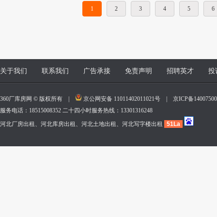
1
2
3
4
5
6
关于我们
联系我们
广告承接
免责声明
招聘英才
投
360厂库房网 © 版权所有 |
京公网安备 11011402011021号
|
京ICP备140075
服务电话：18515008352 二十四小时服务热线：13301316248
河北厂房出租、河北库房出租、河北土地出租、河北写字楼出租
51La