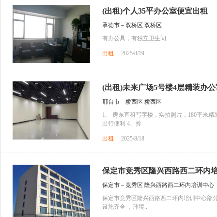
(出租)个人35平办公室便宜出租
承德市－双桥区 双桥区
有办公具，有独立卫生间
出租
2025/8/19
(出租)未来广场5号楼4层精装办公写
邢台市－桥西区 桥西区
1、 房东直租写字楼，实拍照片，180平米精
出行便利 4、拎
出租
2025/8/18
保定市竞秀区隆兴西路西二环内培训
保定市－竞秀区 隆兴西路西二环内培训中心
保定市竞秀区隆兴西路西二环内培训中心部分校舍
设施齐全 ，环境...