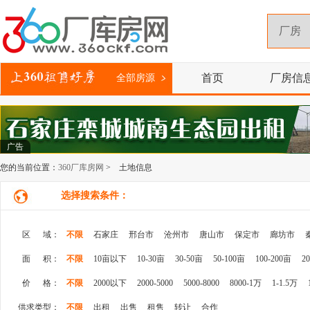
首页
厂房信
全部房源
广告
您的当前位置：
360厂库房网
> 土地信息
选择搜索条件：
区 域：
不限
石家庄
邢台市
沧州市
唐山市
保定市
廊坊市
面 积：
不限
10亩以下
10-30亩
30-50亩
50-100亩
100-200亩
2
价 格：
不限
2000以下
2000-5000
5000-8000
8000-1万
1-1.5万
供求类型：
不限
出租
出售
租售
转让
合作