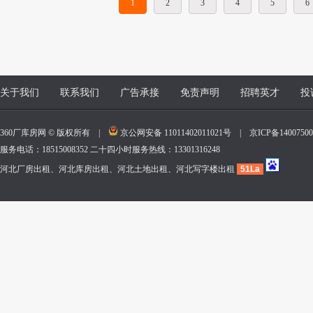
1
2
3
4
5
6
关于我们
联系我们
广告承接
免责声明
招聘英才
投
360厂库房网 © 版权所有 |
京公网安备 11011402011021号
|
京ICP备140075
服务电话：18515008352 二十四小时服务热线：13301316248
河北厂房出租、河北库房出租、河北土地出租、河北写字楼出租
51La