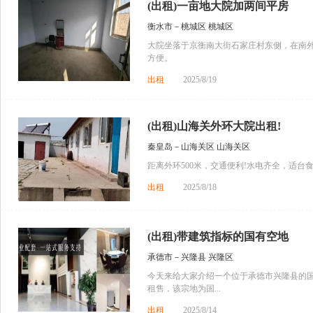
(出租)一亩地大院加两间平房
衡水市－桃城区 桃城区
大院坐落于京衡南大街石家庄村东侧，在南
方便。
出租
2025/8/19
(出租)山海关外环大院出租!
秦皇岛－山海关区 山海关区
距离外环500米，交通便利!水电齐全，适台
出租
2025/8/18
(出租)带建筑指标的国有空地
承德市－兴隆县 兴隆区
今天来给大家介绍一个位于承德市兴隆县的国
租售，该宗地为国...
出租
2025/8/14