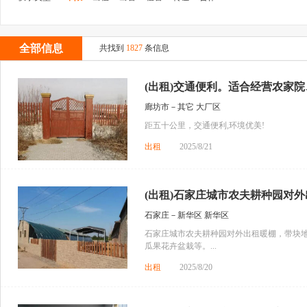
全部信息
共找到
1827
条信息
(出租)交通便利。适合经营农家院、
廊坊市－其它 大厂区
距五十公里，交通便利,环境优美!
出租
2025/8/21
(出租)石家庄城市农夫耕种园对外出
石家庄－新华区 新华区
石家庄城市农夫耕种园对外出租暖棚，带块
瓜果花卉盆栽等。...
出租
2025/8/20