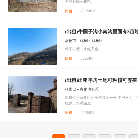
全另外配三相电。
出租
2025/8/11
(出租)牛圈子沟小南沟里面有3亩
承德市－双桥区 双桥区
停车方便，水电齐全。
出租
2025/8/7
(出租)出租平房土地可种植可养殖
张家口－宣化 宣化区
出租位于宣化区河子西独院一处,平房三间,
机井。水泥路直
出租
2025/8/6