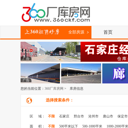
首页
全部房源
广告
广告
您的当前位置：
360厂库房网
> 库房信息
选择搜索条件：
区 域：
不限
石家庄
邢台市
沧州市
唐山市
保定市
面 积：
不限
500平米以下
500-1000平米
1000-2000平