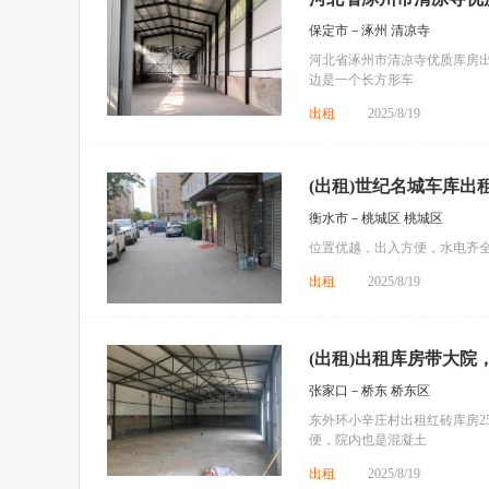
保定市－涿州 清凉寺
河北省涿州市清凉寺优质库房出
边是一个长方形车
出租
2025/8/19
(出租)世纪名城车库出
衡水市－桃城区 桃城区
位置优越，出入方便，水电齐
出租
2025/8/19
(出租)出租库房带大院
张家口－桥东 桥东区
东外环小辛庄村出租红砖库房2
便，院内也是混凝土
出租
2025/8/19