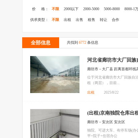
价 格：
不限
2000以下
2000-5000
5000-8000
8000-1
供求类型：
不限
出租
出售
租售
转让
合作
全部信息
共找到
6772
条信息
河北省廊坊市大厂回族自
廊坊市－大厂县 距离首都环线
位于河北省廊坊市大厂回族自
租（两层），目前...
出租
2025/8/22
(出租)京南独院仓库出
廊坊市－安次区 安次区
独院、可进大车、有停车场(办
平+院子+住宿办公