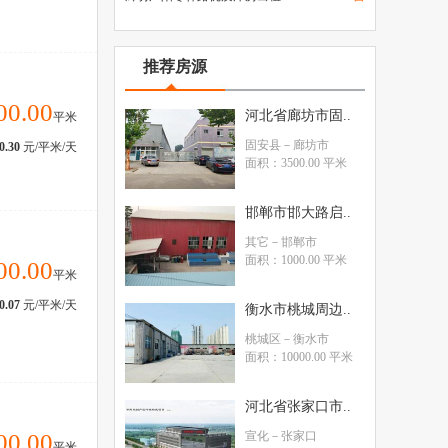
推荐房源
00.00
河北省廊坊市固..
平米
固安县
－廊坊市
0.30
元/平米/天
面积：3500.00 平米
邯郸市邯大路启..
其它
－邯郸市
面积：1000.00 平米
00.00
平米
0.07
元/平米/天
衡水市桃城周边..
桃城区
－衡水市
面积：10000.00 平米
河北省张家口市..
00.00
宣化
－张家口
平米