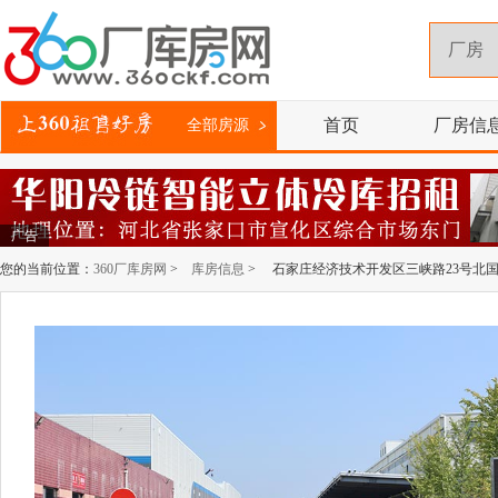
首页
厂房信
全部房源
广告
您的当前位置：
360厂库房网
>
库房信息
> 石家庄经济技术开发区三峡路23号北