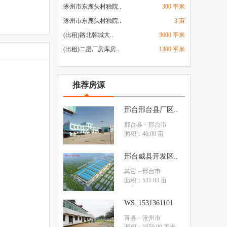
涿州市东鹿头村独院..
300 平米
涿州市东鹿头村独院..
3 亩
(出租)路北韩城大..
3000 平米
(出租)二层厂房库房..
1300 平米
推荐房源
邢台邢台县厂区..
邢台县
－邢台市
面积：40.00 亩
邢台威县开发区..
其它
－邢台市
面积：531.83 亩
WS_1531361101
青县
－沧州市