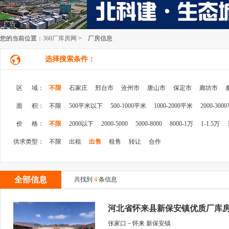
广告
您的当前位置：
360厂库房网
> 厂房信息
选择搜索条件：
区 域：
不限
石家庄
邢台市
沧州市
唐山市
保定市
廊坊市
面 积：
不限
500平米以下
500-1000平米
1000-2000平米
2000-300
价 格：
不限
2000以下
2000-5000
5000-8000
8000-1万
1-1.5万
供求类型：
不限
出租
出售
租售
转让
合作
全部信息
共找到
4
条信息
河北省怀来县新保安镇优质厂库
张家口－怀来 新保安镇