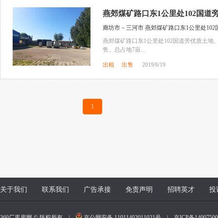
燕郊煤矿路口东1公里处102国道旁
廊坊市－三河市 燕郊煤矿路口东1公里处102
燕郊煤矿路口东1公里处102国道旁优质土
售。总占地7亩...
出租
出售
2019/6/19
1
关于我们
联系我们
广告承接
免责声明
招聘英才
投
360厂库房网 © 版权所有 |
京公网安备 11011402011021号
|
京ICP备140075