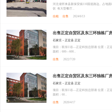
河北省怀来县新保安镇110国道路边。占地面积
饮 有大型餐厅...
出租
出售
2024/6/13
出售正定自贸区及东三环独栋厂房、
石家庄－正定县 正定
项目：联东U谷—正定科技总部港 位置：正定
面积：600—600...
出售
2022/7/20
出售正定自贸区及东三环独栋厂房、
石家庄－正定县 正定
项目：联东U谷—正定科技总部港 位置：正定
面积：60...
出售
2020/4/17