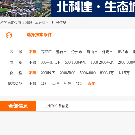
广告
您的当前位置：
360厂库房网
> 厂房信息
选择搜索条件：
区 域：
不限
石家庄
邢台市
沧州市
唐山市
保定市
廊坊市
面 积：
不限
500平米以下
500-1000平米
1000-2000平米
2000-300
价 格：
不限
2000以下
2000-5000
5000-8000
8000-1万
1-1.5万
供求类型：
不限
出租
出售
租售
转让
合作
全部信息
共找到
0
条信息