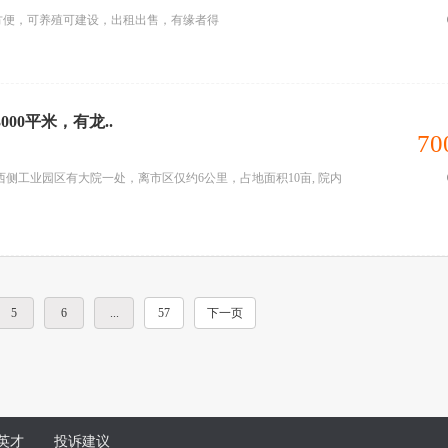
方便，可养殖可建设，出租出售，有缘者得
000平米，有龙..
70
西侧工业园区有大院一处，离市区仅约6公里，占地面积10亩, 院内
5
6
...
57
下一页
英才
投诉建议