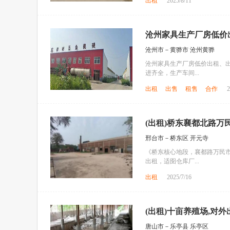
出租
2025/8/11
沧州家具生产厂房低价出
沧州市－黄骅市 沧州黄骅
沧州家具生产厂房低价出租、
进齐全，生产车间...
出租
出售
租售
合作
2
(出租)桥东襄都北路万
邢台市－桥东区 开元寺
《桥东核心地段，襄都路万民市
出租，适囹仓库厂...
出租
2025/7/16
(出租)十亩养殖场,对外
唐山市－乐亭县 乐亭区