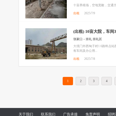
十亩养殖场，空地宽敞，交通
出租
2025/7/9
(出租) 10亩大院，车间3
张家口－崇礼 崇礼区
大境门外西甸子村1 6路终点站
有车间及办公用...
出租
2025/7/8
1
2
3
4
关于我们
联系我们
广告承接
免责声明
招聘