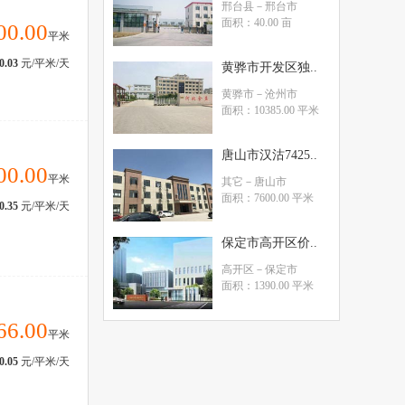
邢台县
－邢台市
面积：40.00 亩
00.00
平米
0.03
元/平米/天
黄骅市开发区独..
黄骅市
－沧州市
面积：10385.00 平米
唐山市汉沽7425..
00.00
平米
其它
－唐山市
面积：7600.00 平米
0.35
元/平米/天
保定市高开区价..
高开区
－保定市
面积：1390.00 平米
66.00
平米
0.05
元/平米/天