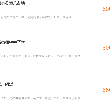
房办公室总占地，..
60
亩有办公室仓库车棚门岗厕所适合各种办公厂房价格电联
出租6000平米
60
珠城东六百米热电厂对面，院内道路宽敞，三电齐全，有自来水，
肥厂附近
66
生产区。办公区有办公室、会议室、食堂、室内卫生间均已装修。