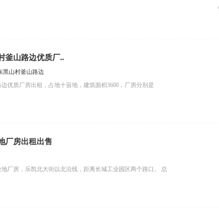
釜山路边优质厂..
东黑山村釜山路边
边优质厂房出租，占地十亩地，建筑面积3600，厂房分别是
地厂房出租出售
地厂房，乐凯北大街以北沿线，距‌‌离长城工业园区两个路口。 总