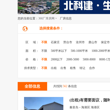
广告
您的当前位置：
360厂库房网
> 厂房信息
选择搜索条件：
区 域：
不限
石家庄
邢台市
沧州市
唐山市
保定市
面 积：
不限
500平米以下
500-1000平米
1000-2000平
价 格：
不限
2000以下
2000-5000
5000-8000
8000-1
供求类型：
不限
出租
出售
租售
转让
合作
全部信息
共找到
562
条信息
(出租)有需要面议，随
秦皇岛－海港区 海港区