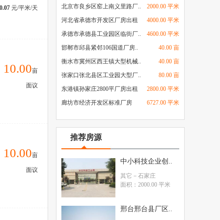
北京市良乡区窑上南义里路厂..
2000.00 平米
0.07
元/平米/天
河北省承德市开发区厂房出租
4000.00 平米
承德市承德县工业园区临街厂..
4600.00 平米
邯郸市邱县紧邻106国道厂房..
40.00 亩
衡水市冀州区西王镇大型机械..
40.00 亩
10.00
亩
张家口张北县区工业园大型厂..
80.00 亩
面议
东港镇孙家庄2800平厂房出租
2800.00 平米
廊坊市经济开发区标准厂房
6727.00 平米
推荐房源
10.00
亩
中小科技企业创..
面议
其它
－石家庄
面积：2000.00 平米
邢台邢台县厂区..