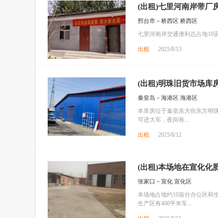
(出租)七里河南岸带厂
邢台市－桥西区 桥西区
七里河南岸交通便利总占地10
出租
2025/8/13
(出租)明珠旧货市场库房
秦皇岛－海港区 海港区
本库房位于秦皇东大街东方明
可进大车，夜间有...
出租
2025/8/12
(出租)本场地在宣化化
张家口－宣化 宣化区
本场地占地约10亩分办公区和
生产区有400平米车...