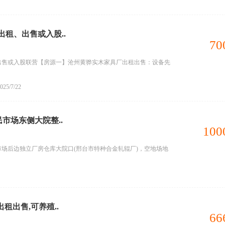
租、出售或入股..
70
出售或入股联营【房源一】沧州黄骅实木家具厂出租出售：设备先
025/7/22
民市场东侧大院整..
100
场后边独立厂房仓库大院口(邢台市特种合金轧辊厂)，空地场地
出租出售,可养殖..
66