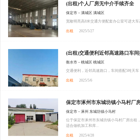
(出租)个人厂房无中介手续齐全
保定市－满城区 满城区
宽敞明亮高8米交通方便配套办公室可进大车
出租
2025/5/27
(出租)交通便利近邻高速路口车间搭
衡水市－桃城区 桃城区
交通便利，近邻高速路口，车间搭配5吨天车，
出租
2025/5/6
保定市涿州市东城坊镇小马村厂
保定市－涿州 东城坊镇小马村
位于保定市涿州市东城坊镇小马村厂房出租，
适合做机加工和库...
出租
2025/4/28