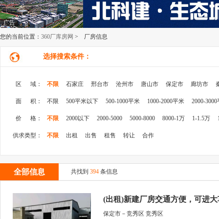
广告
您的当前位置：
360厂库房网
> 厂房信息
选择搜索条件：
区 域：
不限
石家庄
邢台市
沧州市
唐山市
保定市
廊坊市
面 积：
不限
500平米以下
500-1000平米
1000-2000平米
2000-300
价 格：
不限
2000以下
2000-5000
5000-8000
8000-1万
1-1.5万
供求类型：
不限
出租
出售
租售
转让
合作
全部信息
共找到
394
条信息
(出租)新建厂房交通方便，可进大
保定市－竞秀区 竞秀区