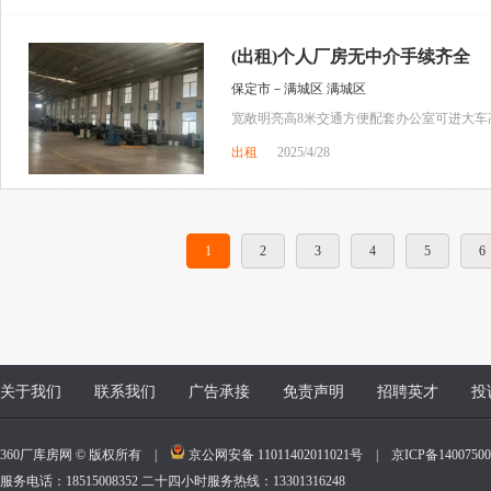
(出租)个人厂房无中介手续齐全
保定市－满城区 满城区
宽敞明亮高8米交通方便配套办公室可进大车
出租
2025/4/28
1
2
3
4
5
6
关于我们
联系我们
广告承接
免责声明
招聘英才
投
360厂库房网 © 版权所有 |
京公网安备 11011402011021号
|
京ICP备140075
服务电话：18515008352 二十四小时服务热线：13301316248