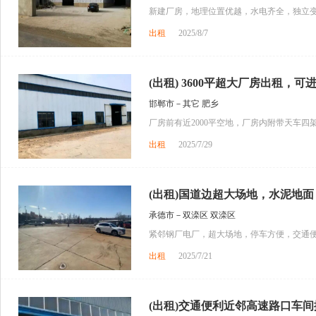
新建厂房，地理位置优越，水电齐全，独立变
出租
2025/8/7
(出租) 3600平超大厂房出租，可
邯郸市－其它 肥乡
厂房前有近2000平空地，厂房内附带天车四
出租
2025/7/29
(出租)国道边超大场地，水泥地面，
承德市－双滦区 双滦区
紧邻钢厂电厂，超大场地，停车方便，交通
出租
2025/7/21
(出租)交通便利近邻高速路口车间搭