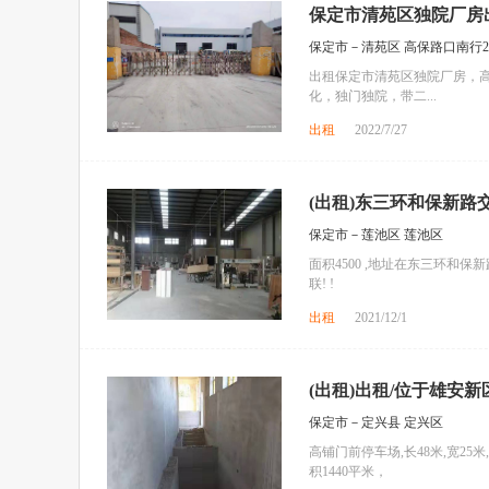
保定市清苑区独院厂房
保定市－清苑区 高保路口南行20
出租保定市清苑区独院厂房，高保
化，独门独院，带二...
出租
2022/7/27
(出租)东三环和保新路交叉
保定市－莲池区 莲池区
面积4500 ,地址在东三环和
联! !
出租
2021/12/1
(出租)出租/位于雄安新
保定市－定兴县 定兴区
高铺门前停车场,长48米,宽25米
积1440平米，