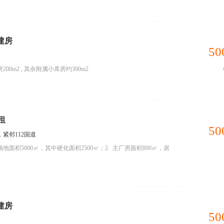
建房
50
200m2 , 其余附属小库房约300m2
租
50
紧邻112国道
地面积5000㎡，其中硬化面积2500㎡；2. 主厂房面积800㎡，居
建房
50