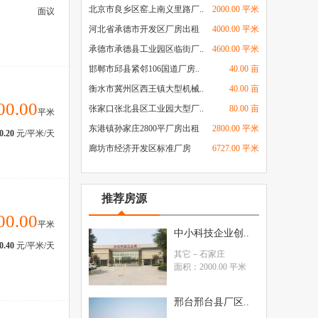
北京市良乡区窑上南义里路厂..
2000.00 平米
面议
河北省承德市开发区厂房出租
4000.00 平米
承德市承德县工业园区临街厂..
4600.00 平米
邯郸市邱县紧邻106国道厂房..
40.00 亩
衡水市冀州区西王镇大型机械..
40.00 亩
00.00
张家口张北县区工业园大型厂..
80.00 亩
平米
东港镇孙家庄2800平厂房出租
2800.00 平米
0.20
元/平米/天
廊坊市经济开发区标准厂房
6727.00 平米
推荐房源
00.00
平米
中小科技企业创..
0.40
元/平米/天
其它
－石家庄
面积：2000.00 平米
邢台邢台县厂区..