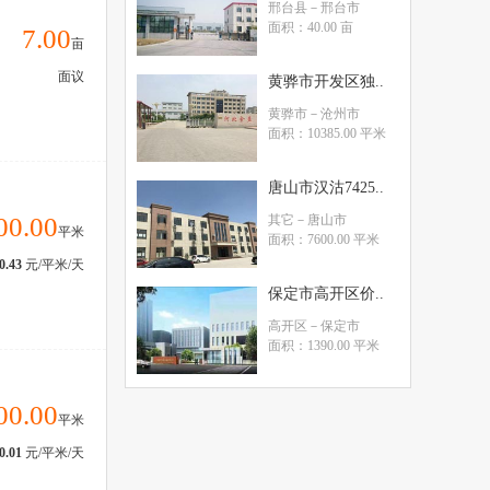
邢台县
－邢台市
面积：40.00 亩
7.00
亩
面议
黄骅市开发区独..
黄骅市
－沧州市
面积：10385.00 平米
唐山市汉沽7425..
00.00
其它
－唐山市
平米
面积：7600.00 平米
0.43
元/平米/天
保定市高开区价..
高开区
－保定市
面积：1390.00 平米
00.00
平米
0.01
元/平米/天