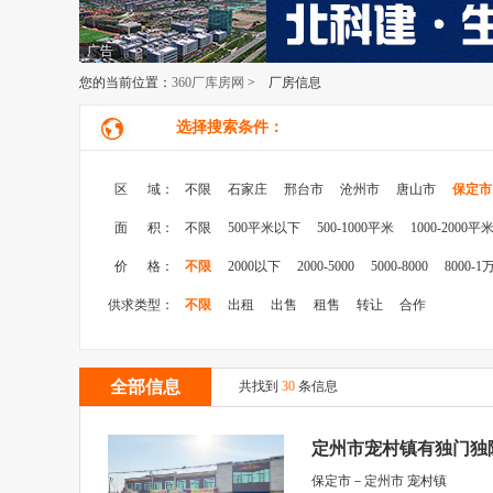
广告
您的当前位置：
360厂库房网
> 厂房信息
选择搜索条件：
区 域：
不限
石家庄
邢台市
沧州市
唐山市
保定市
面 积：
不限
500平米以下
500-1000平米
1000-2000平
价 格：
不限
2000以下
2000-5000
5000-8000
8000-1
供求类型：
不限
出租
出售
租售
转让
合作
全部信息
共找到
30
条信息
定州市宠村镇有独门独
保定市－定州市 宠村镇