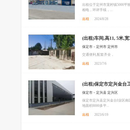
出租位于定州市宠村镇5000
相电，环评手续，...
出租
2024/8/28
(出租)车间,高11, 5米,宽3
保定市－定州市 定州市
交通便利,配套齐全，
出租
2023/7/6
(出租)保定市定兴金台
保定市－定兴县 定兴区
保定市定兴县定兴金台I业区南区
地面积8000多平...
出租
2023/6/19