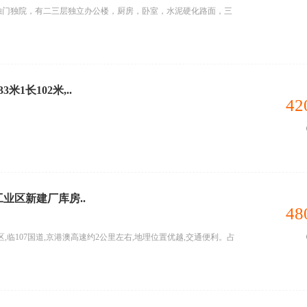
平独门独院，有二三层独立办公楼，厨房，卧室，水泥硬化路面，三
3米1长102米,..
42
工业区新建厂库房..
48
,临107国道,京港澳高速约2公里左右,地理位置优越,交通便利。占