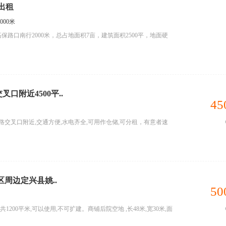
出租
00米
路口南行2000米，总占地面积7亩，建筑面积2500平，地面硬
口附近4500平..
45
保新路交叉口附近,交通方便,水电齐全,可用作仓储,可分租，有意者速
区周边定兴县姚..
50
,共1200平米,可以使用,不可扩建。商铺后院空地 ,长48米,宽30米,面