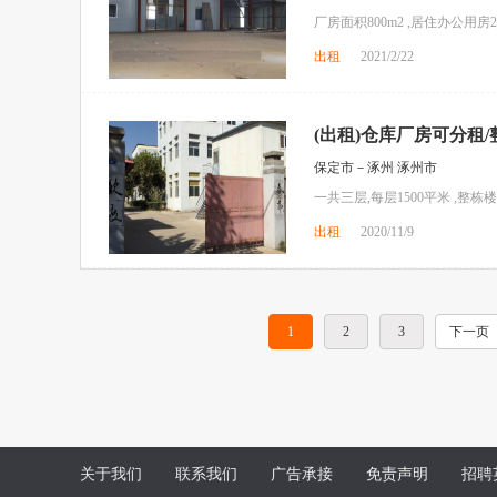
厂房面积800m2 ,居住办公用房20
出租
2021/2/22
(出租)仓库厂房可分租/
保定市－涿州 涿州市
一共三层,每层1500平米 ,
出租
2020/11/9
1
2
3
下一页
关于我们
联系我们
广告承接
免责声明
招聘