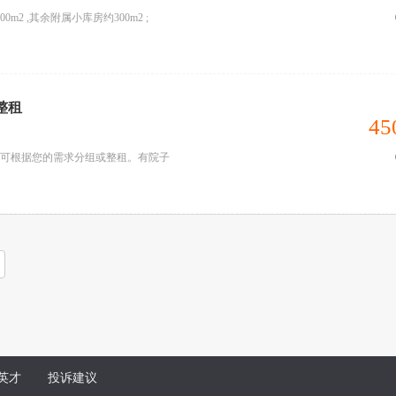
0m2 ,其余附属小库房约300m2 ;
整租
45
整栋楼可根据您的需求分组或整租。有院子
英才
投诉建议