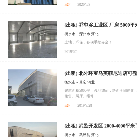
出租
2020/5/8
(出租) 乔屯乡工业区 厂房 5000平
衡水市－深州市 河北
土地，环保，各项手续齐全！
2019/6/5
(出租) 北外环宝马英菲尼迪店可整
衡水市－其它 河北
建筑面积5000平，占地10亩，路面全部硬化
销售、展厅、维修
出租
2019/3/28
(出租) 武邑开发区 2000-4000平米
衡水市－武邑县 河北