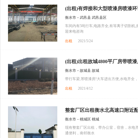
(出租)有焊接和大型喷漆房喷漆环评
衡水市－武邑县 武邑县区
车间内有5吨行车,电路齐全,有等离子切割机
迎来电咨询
出租
2021/5/24
(出租)出租故城4800平厂房带喷漆
衡水市－故城县 故城
带行车梁,芾喷漆房!大车进出方便,水电齐全
出租
2021/4/12
整套厂区出租衡水北高速口附近配套
衡水市－桃城区 桃城
现有整套厂区出租，带办公室，宿舍，水电齐全
通便利，南邻衡水