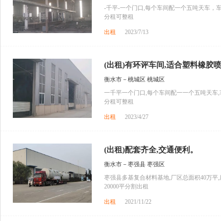
-千平-一个门口,每个车间配一个五吨天车，车
分租可整租
出租
2023/7/13
(出租)有环评车间,适合塑料橡胶喷
衡水市－桃城区 桃城区
一千平一个门口,每个车间配一一个五吨天车,车
分租可整租
出租
2023/4/27
(出租)配套齐全,交通便利。
衡水市－枣强县 枣强区
枣强县多基复合材料基地,厂区总面积40万平
20000平分割出租
出租
2021/11/22