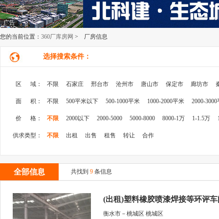
广告
您的当前位置：
360厂库房网
> 厂房信息
选择搜索条件：
区 域：
不限
石家庄
邢台市
沧州市
唐山市
保定市
廊坊市
面 积：
不限
500平米以下
500-1000平米
1000-2000平米
2000-300
价 格：
不限
2000以下
2000-5000
5000-8000
8000-1万
1-1.5万
供求类型：
不限
出租
出售
租售
转让
合作
全部信息
共找到
9
条信息
(出租)塑料橡胶喷漆焊接等环评车
衡水市－桃城区 桃城区