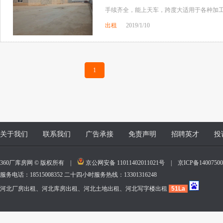
手续齐全，能上天车，跨度大适用于各种加
出租
2019/1/10
1
关于我们
联系我们
广告承接
免责声明
招聘英才
投
360厂库房网 © 版权所有 |
京公网安备 11011402011021号
|
京ICP备140075
服务电话：18515008352 二十四小时服务热线：13301316248
河北厂房出租、河北库房出租、河北土地出租、河北写字楼出租
51La