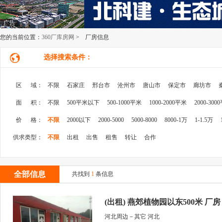
广告
您的当前位置：
360厂库房网
> 厂房信息
选择搜索条件：
区 域：
不限
石家庄
邢台市
沧州市
唐山市
保定市
廊坊市
面 积：
不限
500平米以下
500-1000平米
1000-2000平米
2000-300
价 格：
不限
2000以下
2000-5000
5000-8000
8000-1万
1-1.5万
供求类型：
不限
出租
出售
租售
转让
合作
全部信息
共找到
1
条信息
(出租) 燕郊植物园以东500米 厂房 50
河北周边－其它 河北