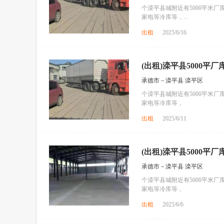
个滦平县城附近有5000平米厂
家电等冷库等，...
出租
2025/6/16
(出租)滦平县5000平
承德市－滦平县 滦平区
个滦平县城附近有5000平米厂
家电等冷库等，
出租
2025/6/11
(出租)滦平县5000平
承德市－滦平县 滦平区
个滦平县城附近有5000平米厂
家电等冷库等，
出租
2025/6/6