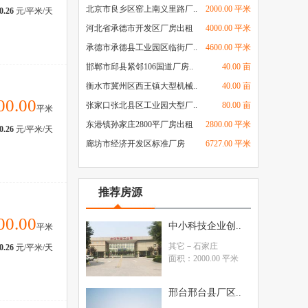
北京市良乡区窑上南义里路厂..
2000.00 平米
0.26
元/平米/天
河北省承德市开发区厂房出租
4000.00 平米
承德市承德县工业园区临街厂..
4600.00 平米
邯郸市邱县紧邻106国道厂房..
40.00 亩
衡水市冀州区西王镇大型机械..
40.00 亩
00.00
张家口张北县区工业园大型厂..
80.00 亩
平米
东港镇孙家庄2800平厂房出租
2800.00 平米
0.26
元/平米/天
廊坊市经济开发区标准厂房
6727.00 平米
推荐房源
00.00
中小科技企业创..
平米
其它
－石家庄
0.26
元/平米/天
面积：2000.00 平米
邢台邢台县厂区..