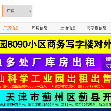
厂房信息
库房信息
土地信息
写字楼信息