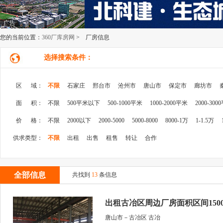
广告
您的当前位置：
360厂库房网
> 厂房信息
选择搜索条件：
区 域：
不限
石家庄
邢台市
沧州市
唐山市
保定市
廊坊市
面 积：
不限
500平米以下
500-1000平米
1000-2000平米
2000-300
价 格：
不限
2000以下
2000-5000
5000-8000
8000-1万
1-1.5万
供求类型：
不限
出租
出售
租售
转让
合作
全部信息
共找到
13
条信息
出租古冶区周边厂房面积区间1500-
唐山市－古冶区 古冶