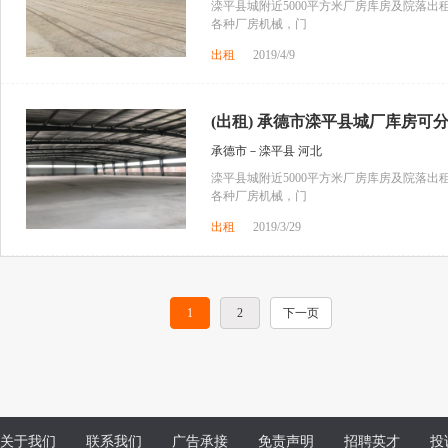
滦平县城附近5000平方米厂房库房及院落出
各种厂房机械，门
出租
2019/4/9
(出租) 承德市滦平县城厂库房可分租 
承德市－滦平县 河北
滦平县城附近5000平方米厂房库房及院落出
各种厂房机械，门
出租
2019/3/29
1
2
下一页
关于我们
联系我们
广告承接
免责声明
招聘英才
投