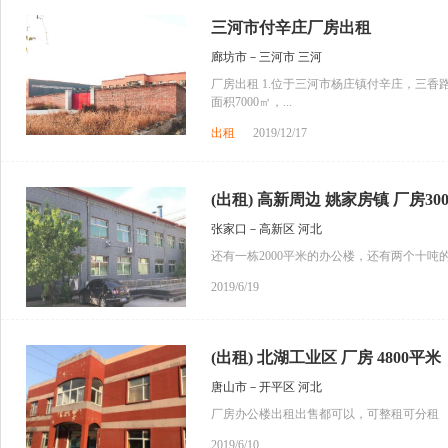
三河市付辛庄厂房出租
廊坊市－三河市 三河
厂房出租 1.位于三河市杨庄镇付辛庄，三香路
面积7000㎡，...
出租
2019/12/17
(出租) 高新周边 姚家房镇 厂房3000
张家口－高新区 河北
还有一栋2000平米的办公楼，还有两个十吨
2019/6/19
(出租) 北湖工业区 厂房 4800平米
唐山市－开平区 河北
厂房办公楼出租出售都可以，可整租可分租
2019/6/10