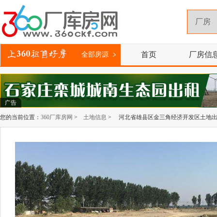
首页
厂房信
全部房源
广告
您的当前位置：
360厂库房网
>
土地信息
> 河北省雄县区金三角经济开发区土地