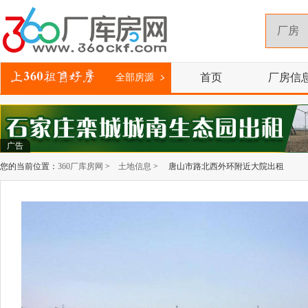
首页
厂房信
全部房源
广告
您的当前位置：
360厂库房网
>
土地信息
> 唐山市路北西外环附近大院出租