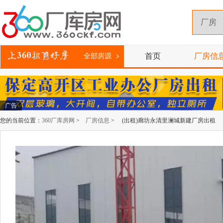
首页
厂房信
全部房源
广告
您的当前位置：
360厂库房网
>
厂房信息
> (出租)廊坊永清里澜城新建厂房出租