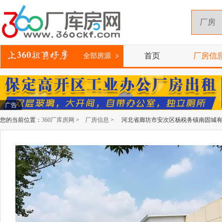
首页
厂房信
全部房源
广告
您的当前位置：
360厂库房网
>
厂房信息
> 河北省廊坊市安次区杨税务镇南固城