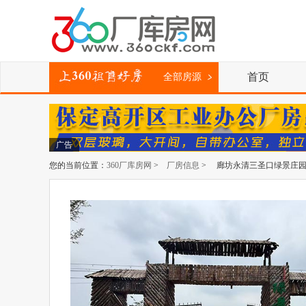
首页
全部房源
广告
您的当前位置：
360厂库房网
>
厂房信息
> 廊坊永清三圣口绿景庄