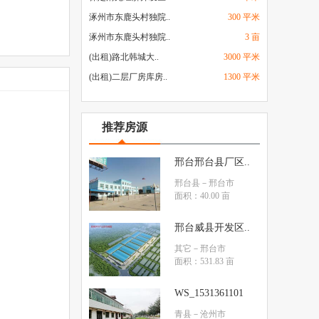
涿州市东鹿头村独院..
300 平米
涿州市东鹿头村独院..
3 亩
(出租)路北韩城大..
3000 平米
(出租)二层厂房库房..
1300 平米
推荐房源
邢台邢台县厂区..
邢台县
－邢台市
面积：40.00 亩
邢台威县开发区..
其它
－邢台市
面积：531.83 亩
WS_1531361101
青县
－沧州市