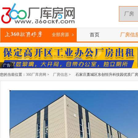
首页
厂房信
全部房源
广告
您的当前位置：
360厂库房网
>
厂房信息
> 石家庄藁城区东创恒升科技园优质厂