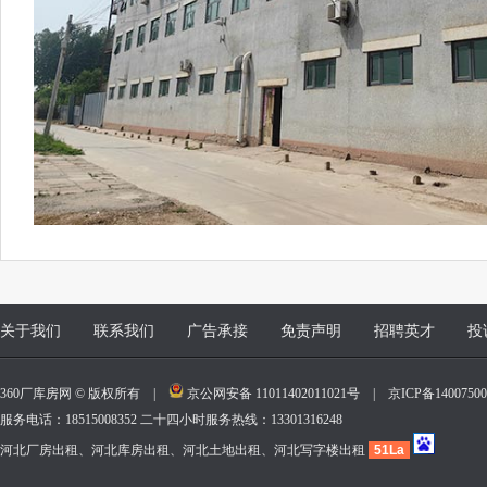
关于我们
联系我们
广告承接
免责声明
招聘英才
投
360厂库房网 © 版权所有 |
京公网安备 11011402011021号
|
京ICP备140075
服务电话：18515008352 二十四小时服务热线：13301316248
河北厂房出租、河北库房出租、河北土地出租、河北写字楼出租
51La