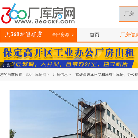
首页
厂房信
全部房源
广告
您的当前位置：
360厂库房网
>
厂房信息
> 京雄高速涿州义和庄有厂库房、办公