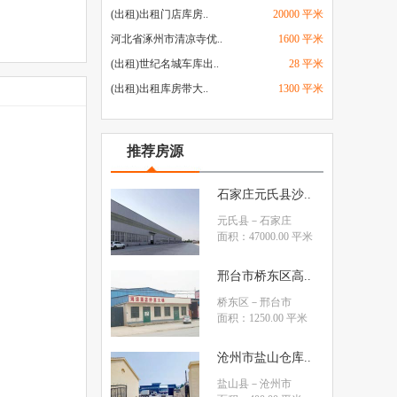
(出租)出租门店库房..
20000 平米
河北省涿州市清凉寺优..
1600 平米
(出租)世纪名城车库出..
28 平米
(出租)出租库房带大..
1300 平米
推荐房源
石家庄元氏县沙..
元氏县
－石家庄
面积：47000.00 平米
邢台市桥东区高..
桥东区
－邢台市
面积：1250.00 平米
沧州市盐山仓库..
盐山县
－沧州市