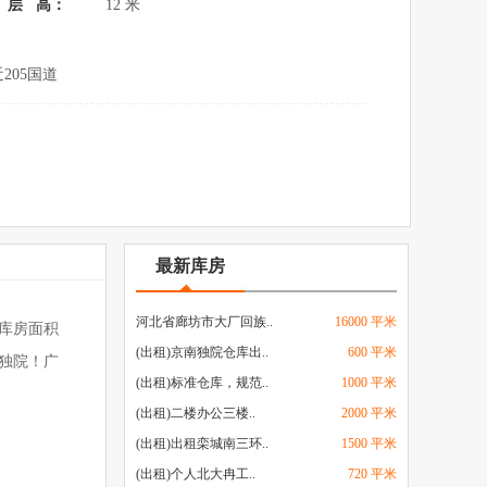
层 高：
12 米
205国道
最新库房
河北省廊坊市大厂回族..
16000 平米
厂库房面积
(出租)京南独院仓库出..
600 平米
门独院！广
(出租)标准仓库，规范..
1000 平米
(出租)二楼办公三楼..
2000 平米
(出租)出租栾城南三环..
1500 平米
(出租)个人北大冉工..
720 平米