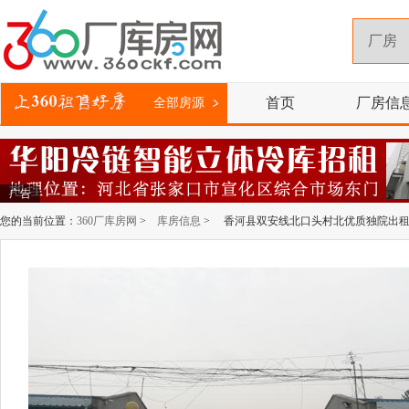
首页
厂房信
全部房源
广告
您的当前位置：
360厂库房网
>
库房信息
> 香河县双安线北口头村北优质独院出