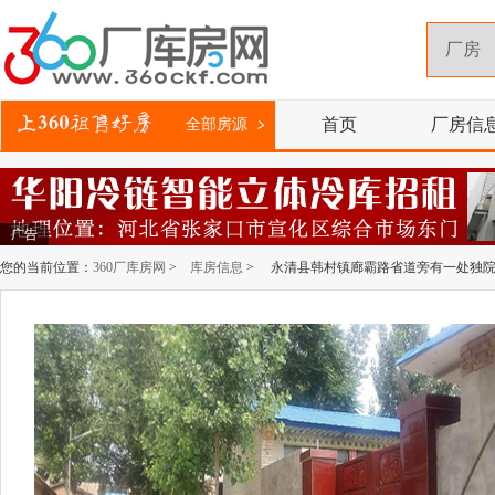
首页
厂房信
全部房源
广告
您的当前位置：
360厂库房网
>
库房信息
> 永清县韩村镇廊霸路省道旁有一处独