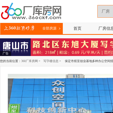
首页
厂房信
全部房源
广告
您的当前位置：
360厂库房网
>
写字楼信息
> 保定市煜至创业基地多种办公空间