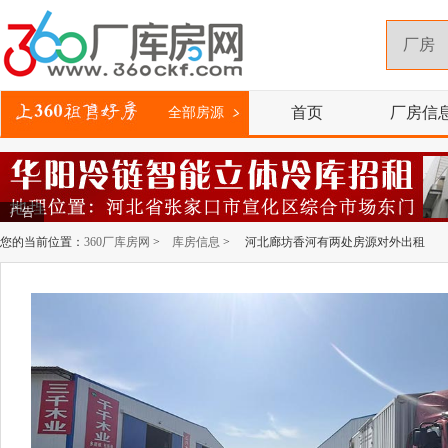
首页
厂房信
全部房源
广告
您的当前位置：
360厂库房网
>
库房信息
> 河北廊坊香河有两处房源对外出租